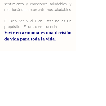
sentimiento y emociones saludables, y 
relacionándome con entornos saludables.
El Bien Ser y el Bien Estar no es un 
propósito… Es una consecuencia. 
Vivir en armonía es una decisión 
de vida para toda la vida.
Fuente via Tosh
walter mehrer
vida
alma
reflexiones
armonia
cuerpo
Entradas recientes
Ver todo