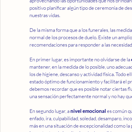
aprovechando las oportunidades que nos brindan l
positivo planificar algún tipo de ceremonia de d
nuestras vidas.
De la misma forma que a los funerales, las medid
normal de los procesos de duelo. Existe un amplio
recomendaciones para responder a las necesidad
En primer lugar, es importante no olvidarse de la 
mantener, en la medida de lo posible, uno adecuad
los de higiene, descanso y actividad física. Todo 
estado óptimo de funcionamiento y facilitará el p
debemos recordar que es posible notar ciertas flu
una sensación perfectamente normal y no hay que 
En segundo lugar, a 
nivel emocional
 es común qu
enfado, ira, culpabilidad, soledad, desamparo, in
más en una situación de excepcionalidad como la 