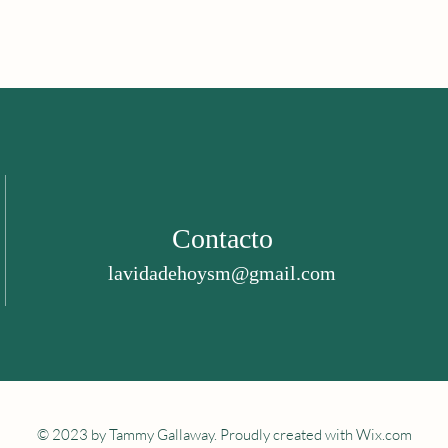
Contacto
lavidadehoysm@gmail.com
© 2023 by Tammy Gallaway. Proudly created with
Wix.com