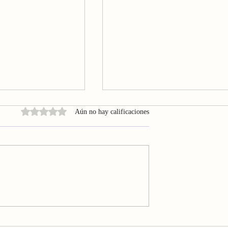
Obtuvo 0 de 5 estrellas.
Aún no hay calificaciones
del Cuerpo y la
El valor de la curiosidad segú
onexión milenaria
Walter Mehrer | La Vida de H