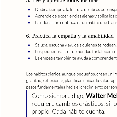
5. Lee y aprende todos los días
Dedica tiempo a la lectura de libros que insp
Aprende de experiencias ajenas y aplica los 
La educación continua es un hábito que tran
6. Practica la empatía y la amabilidad
Saluda, escucha y ayuda a quienes te rodean.
Los pequeños actos de bondad fortalecen rel
La empatía también te ayuda a comprenderte
Los hábitos diarios, aunque pequeños, crean un 
gratitud, reflexionar, planificar, cuidar la salud,
pasos fundamentales hacia el crecimiento personal 
Como siempre digo, 
Walter Me
requiere cambios drásticos, sino
propio. Cada hábito cuenta.