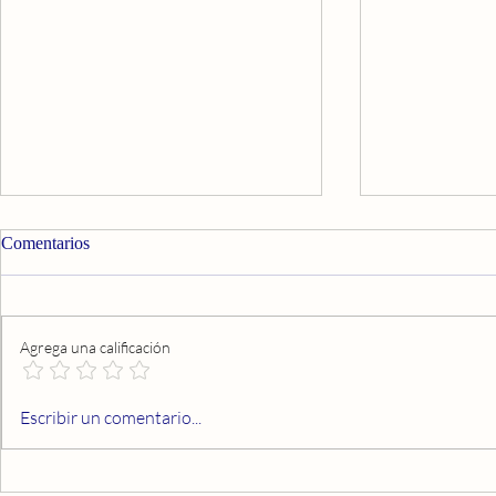
Comentarios
Agrega una calificación
Un Estilo de Vida Consciente en
La Sabiduría 
Escribir un comentario...
el Siglo XXI | Walter Mehrer
Mente: Una c