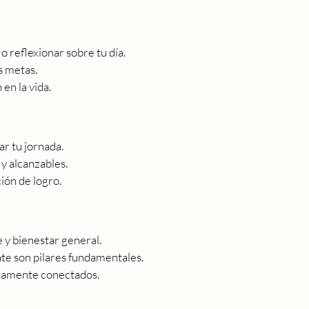
 reflexionar sobre tu día.
s metas.
en la vida.
ar tu jornada.
y alcanzables.
ión de logro.
e y bienestar general.
nte son pilares fundamentales.
hamente conectados.