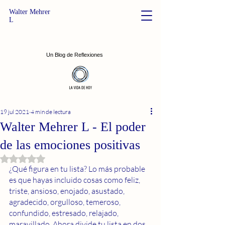
Walter Mehrer
L
Un Blog de Reflexiones
19 jul 2021
4 min de lectura
Walter Mehrer L - El poder
de las emociones positivas
Obtuvo NaN de 5 estrellas.
¿Qué figura en tu lista? Lo más probable 
es que hayas incluido cosas como feliz, 
triste, ansioso, enojado, asustado, 
agradecido, orgulloso, temeroso, 
confundido, estresado, relajado, 
maravillado. Ahora divide tu lista en dos 