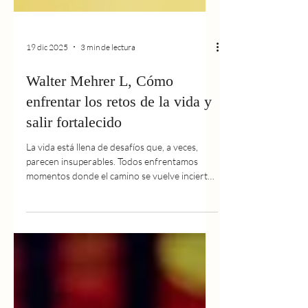
19 dic 2025
3 min de lectura
Walter Mehrer L, Cómo
enfrentar los retos de la vida y
salir fortalecido
La vida está llena de desafíos que, a veces,
parecen insuperables. Todos enfrentamos
momentos donde el camino se vuelve incierto,
y las decisiones difíciles nos ponen a prueba.
Pero cada obstáculo también es una
oportunidad para crecer, aprender y
fortalecernos. Soy Walter Mehrer L , y en mis