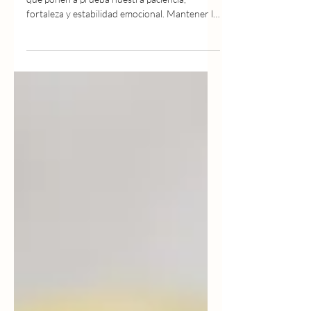
La vida está llena de situaciones inesperadas
que ponen a prueba nuestra paciencia,
fortaleza y estabilidad emocional. Mantener la
calma y la resiliencia en medio de la adversidad
no siempre es fácil, pero es posible desarrollar
habilidades que nos ayuden a navegar los
desafíos con serenidad y claridad. Soy Walter
Mehrer L , y a través de mis experiencias de
vida he aprendido que la resiliencia es como
un músculo: se fortalece con práctica, reflexión
y hábitos conscientes. En